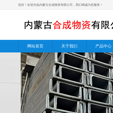
您好！欢迎光临内蒙古合成物资有限公司，我们竭诚为您服务！
网站首页
关于我们
产品中心