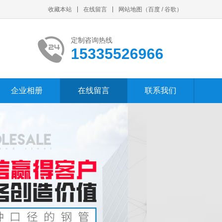
收藏本站
在线留言
网站地图
（
百度
/
谷歌
）
定制咨询热线
15335526966
企业相册
在线留言
联系我们