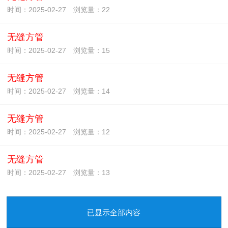
时间：2025-02-27 浏览量：22
无缝方管
时间：2025-02-27 浏览量：15
无缝方管
时间：2025-02-27 浏览量：14
无缝方管
时间：2025-02-27 浏览量：12
无缝方管
时间：2025-02-27 浏览量：13
已显示全部内容