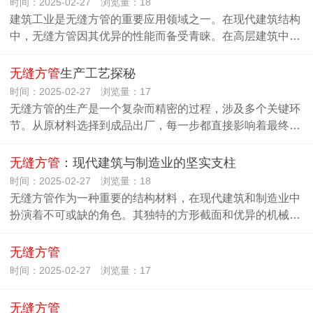
时间：2025-02-27 浏览量：18
建筑工业是无缝方管的重要应用领域之一。在现代建筑结构
中，无缝方管因其优异的性能而备受青睐。在高层建筑中…
无缝方管
生产工艺探秘
时间：2025-02-27 浏览量：17
无缝方管的生产是一个复杂而精密的过程，涉及多个关键环
节。从原材料选择到成品出厂，每一步都直接影响着最终…
无缝方管
：现代建筑与制造业的坚实支柱
时间：2025-02-27 浏览量：18
无缝方管作为一种重要的结构材料，在现代建筑和制造业中
扮演着不可或缺的角色。其独特的方形截面和优异的机械…
无缝方管
时间：2025-02-27 浏览量：17
无缝方管